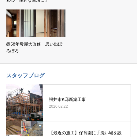
安心・便利な生活に」
築58年母屋大改修 思い出ぽ
ろぽろ
スタッフブログ
福井市K邸新築工事
2020.02.22
【最近の施工】保育園に手洗い場を設