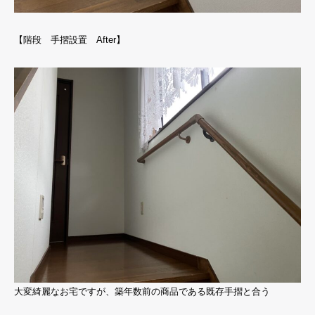
【階段 手摺設置 After】
大変綺麗なお宅ですが、築年数前の商品である既存手摺と合う