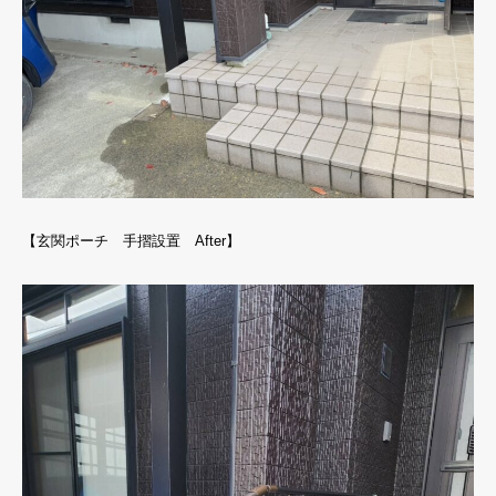
【玄関ポーチ 手摺設置 After】