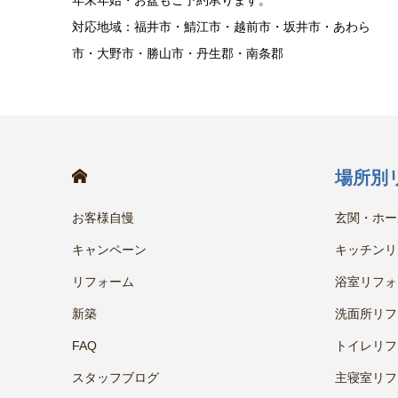
年末年始・お盆もご予約承ります。
対応地域：福井市・鯖江市・越前市・坂井市・あわら
市・大野市・勝山市・丹生郡・南条郡
HOME
場所別
お客様自慢
玄関・ホー
キャンペーン
キッチンリ
リフォーム
浴室リフォ
新築
洗面所リフ
FAQ
トイレリフ
スタッフブログ
主寝室リフ