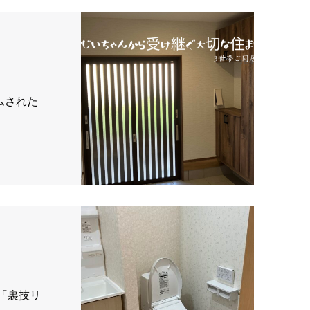
ムされた
「裏技リ