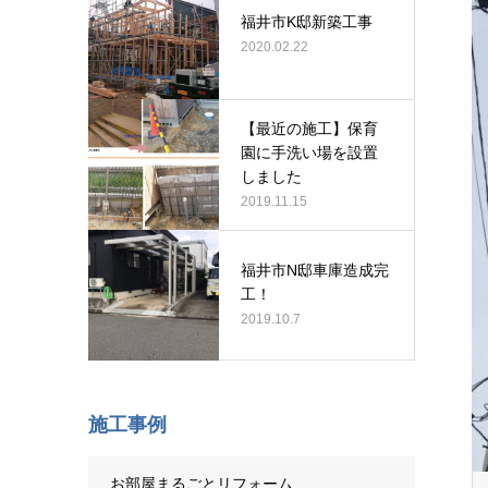
福井市K邸新築工事
2020.02.22
【最近の施工】保育
園に手洗い場を設置
しました
2019.11.15
福井市N邸車庫造成完
工！
2019.10.7
施工事例
お部屋まるごとリフォーム