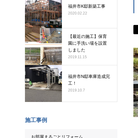
福井市K邸新築工事
2020.02.22
【最近の施工】保育
園に手洗い場を設置
しました
2019.11.15
福井市N邸車庫造成完
工！
2019.10.7
施工事例
お部屋まるごとリフォーム