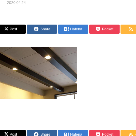
2020.04.24
Post
Share
Hatena
Pocket
Post
Share
Hatena
Pocket