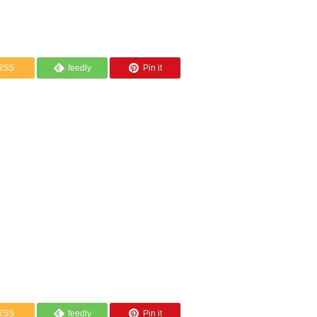
RSS
feedly
Pin it
RSS
feedly
Pin it