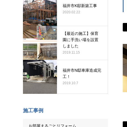
福井市K邸新築工事
2020.02.22
【最近の施工】保育
園に手洗い場を設置
しました
2019.11.15
福井市N邸車庫造成完
工！
2019.10.7
施工事例
お部屋まるごとリフォーム