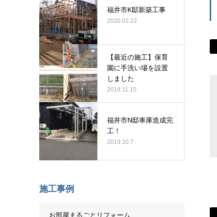
福井市K邸新築工事
2020.02.22
【最近の施工】保育
園に手洗い場を設置
しました
2019.11.15
福井市N邸車庫造成完
工！
2019.10.7
施工事例
お部屋まるごとリフォーム