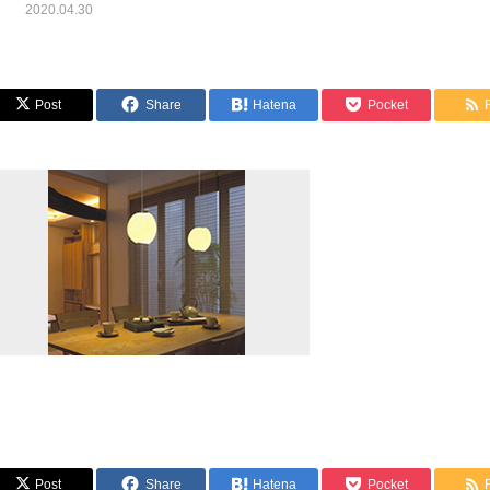
2020.04.30
Post
Share
Hatena
Pocket
Post
Share
Hatena
Pocket