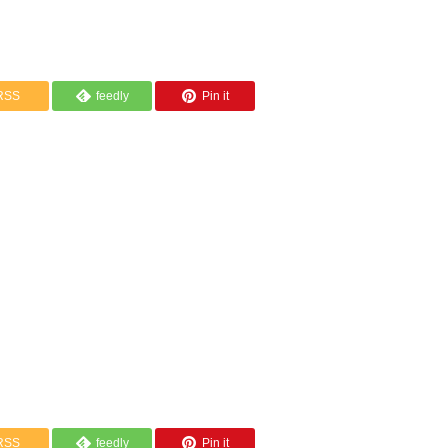
RSS
feedly
Pin it
RSS
feedly
Pin it