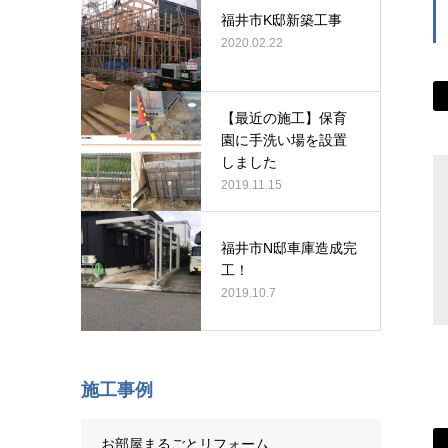
福井市K邸新築工事
2020.02.22
【最近の施工】保育
園に手洗い場を設置
しました
2019.11.15
福井市N邸車庫造成完
工！
2019.10.7
施工事例
お部屋まるごとリフォーム