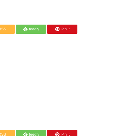
RSS
feedly
Pin it
RSS
feedly
Pin it