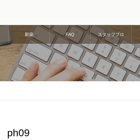
新築
FAQ
スタッフブロ
グ
ph09