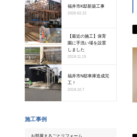
福井市K邸新築工事
2020.02.22
【最近の施工】保育
園に手洗い場を設置
しました
2019.11.15
福井市N邸車庫造成完
工！
2019.10.7
施工事例
お部屋まるごとリフォーム