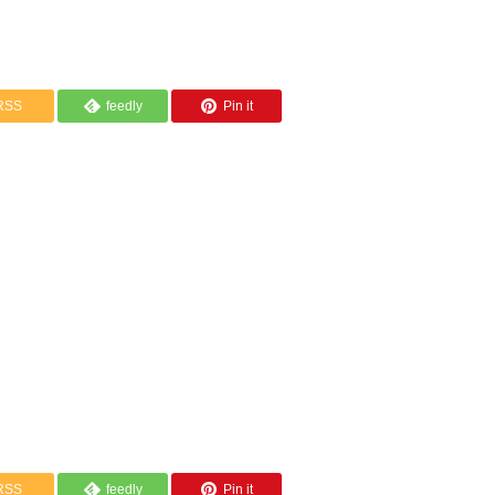
RSS
feedly
Pin it
RSS
feedly
Pin it