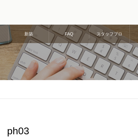
新築
FAQ
スタッフブロ
グ
ph03