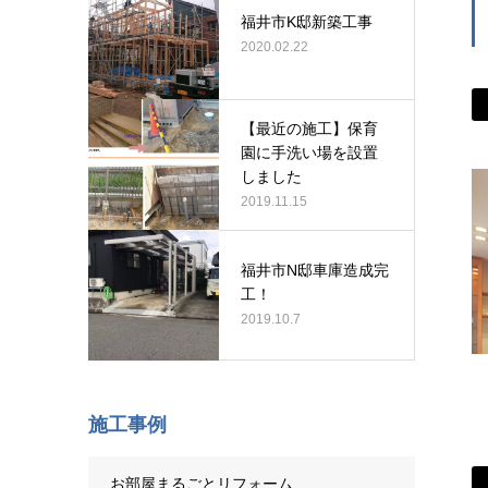
福井市K邸新築工事
2020.02.22
【最近の施工】保育
園に手洗い場を設置
しました
2019.11.15
福井市N邸車庫造成完
工！
2019.10.7
施工事例
お部屋まるごとリフォーム