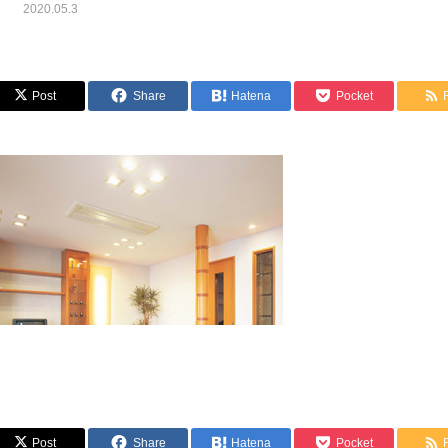
2020.05.3
Post
Share
Hatena
Pocket
Post
Share
Hatena
Pocket