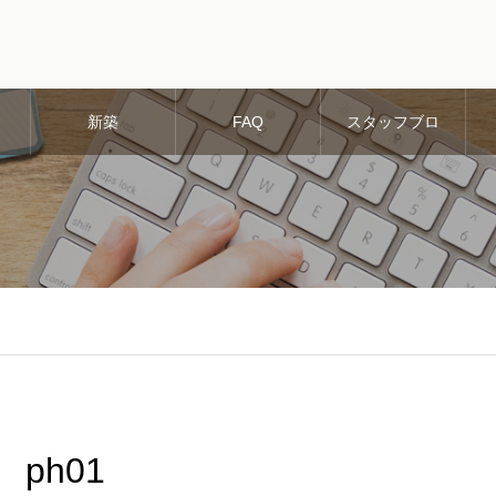
新築
FAQ
スタッフブロ
グ
ph01