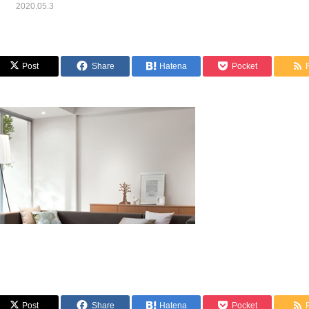
2020.05.3
Post
Share
Hatena
Pocket
Post
Share
Hatena
Pocket