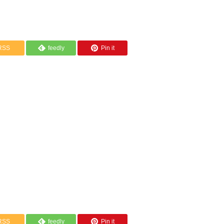
RSS
feedly
Pin it
RSS
feedly
Pin it