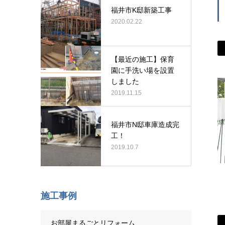
福井市K邸新築工事
2020.02.22
【最近の施工】保育
園に手洗い場を設置
しました
2019.11.15
福井市N邸車庫造成完
工！
2019.10.7
施工事例
お部屋まるごとリフォーム