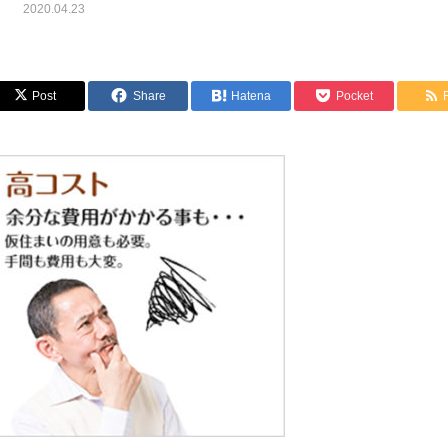
2020.04.23
Post
Share
Hatena
Pocket