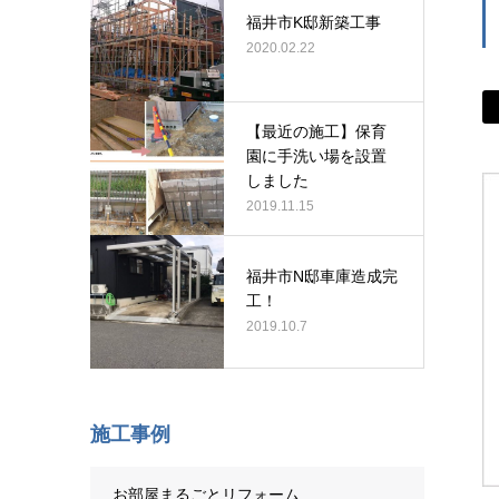
福井市K邸新築工事
2020.02.22
【最近の施工】保育
園に手洗い場を設置
しました
2019.11.15
福井市N邸車庫造成完
工！
2019.10.7
施工事例
お部屋まるごとリフォーム