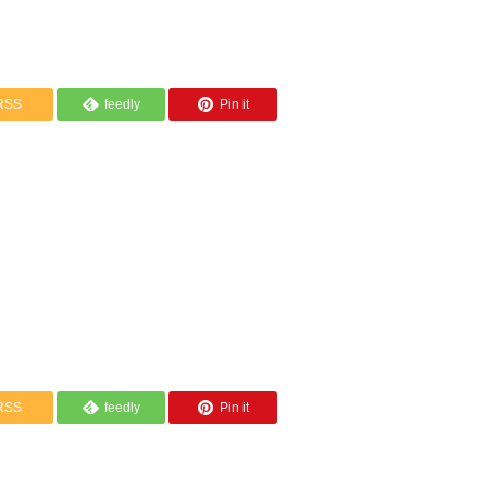
RSS
feedly
Pin it
RSS
feedly
Pin it