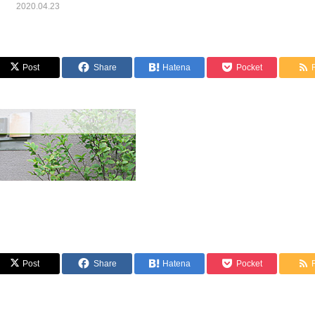
2020.04.23
Post
Share
Hatena
Pocket
Post
Share
Hatena
Pocket