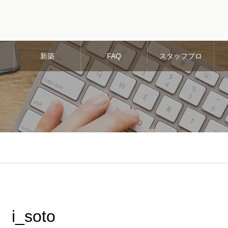
新築
FAQ
スタッフブロ
グ
i_soto