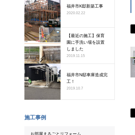
福井市K邸新築工事
2020.02.22
【最近の施工】保育
園に手洗い場を設置
しました
2019.11.15
福井市N邸車庫造成完
工！
2019.10.7
施工事例
お部屋まるごとリフォーム