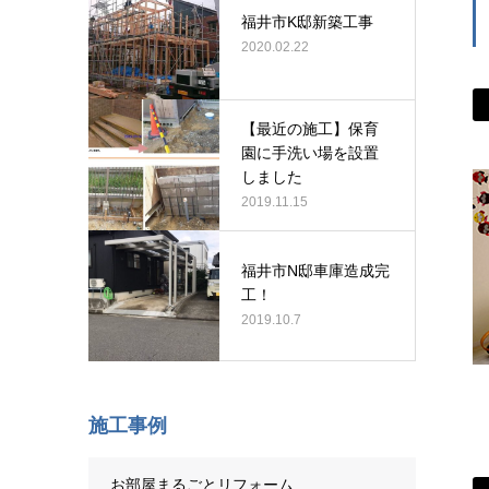
福井市K邸新築工事
2020.02.22
【最近の施工】保育
園に手洗い場を設置
しました
2019.11.15
福井市N邸車庫造成完
工！
2019.10.7
施工事例
お部屋まるごとリフォーム