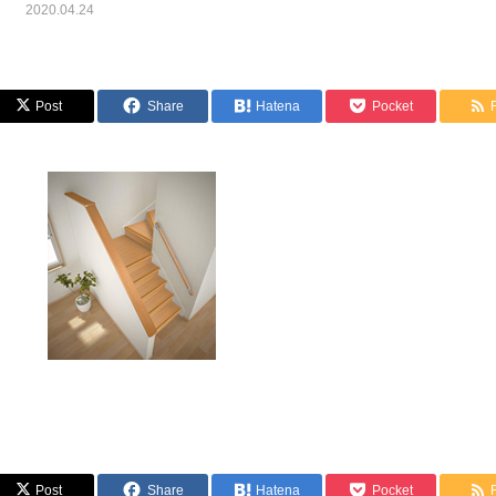
2020.04.24
Post
Share
Hatena
Pocket
Post
Share
Hatena
Pocket