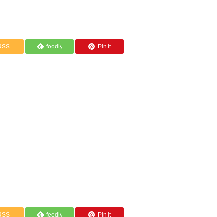
RSS
feedly
Pin it
RSS
feedly
Pin it