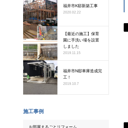
福井市K邸新築工事
2020.02.22
【最近の施工】保育
園に手洗い場を設置
しました
2019.11.15
福井市N邸車庫造成完
工！
2019.10.7
施工事例
お部屋まるごとリフォーム