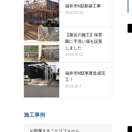
福井市K邸新築工事
2020.02.22
【最近の施工】保育
園に手洗い場を設置
しました
2019.11.15
福井市N邸車庫造成完
工！
2019.10.7
施工事例
お部屋まるごとリフォーム