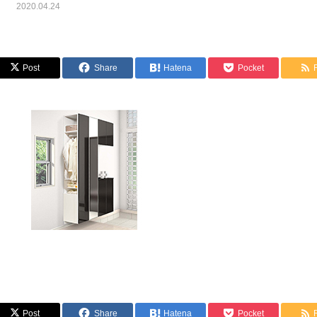
2020.04.24
Post
Share
Hatena
Pocket
Post
Share
Hatena
Pocket