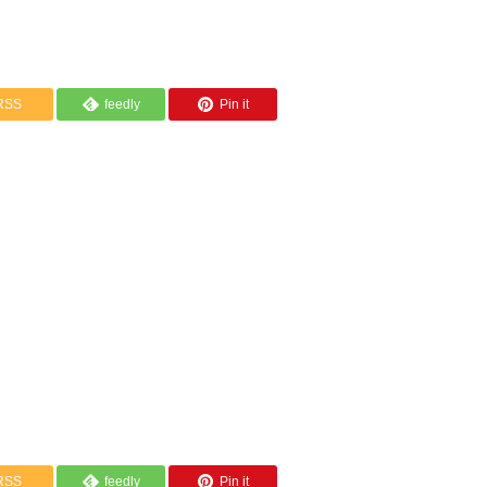
RSS
feedly
Pin it
RSS
feedly
Pin it