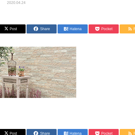
2020.04.24
Post
Share
Hatena
Pocket
Post
Share
Hatena
Pocket