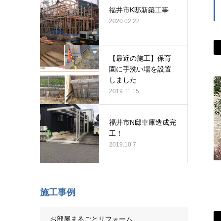
福井市K邸新築工事
2020.02.22
【最近の施工】保育
園に手洗い場を設置
しました
2019.11.15
福井市N邸車庫造成完
工！
2019.10.7
施工事例
お部屋まるごとリフォーム