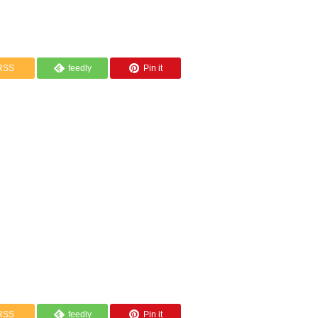
RSS
feedly
Pin it
RSS
feedly
Pin it