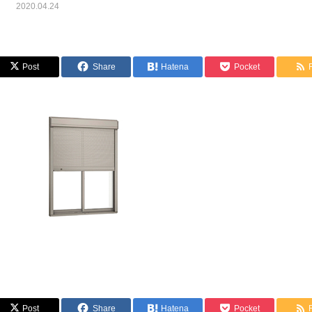
2020.04.24
Post
Share
Hatena
Pocket
Post
Share
Hatena
Pocket