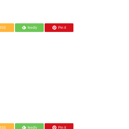
RSS
feedly
Pin it
RSS
feedly
Pin it