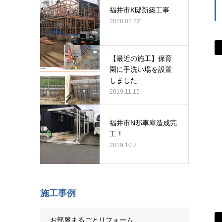
福井市K邸新築工事
2020.02.22
【最近の施工】保育
園に手洗い場を設置
しました
2019.11.15
福井市N邸車庫造成完
工！
2019.10.7
施工事例
お部屋まるごとリフォーム