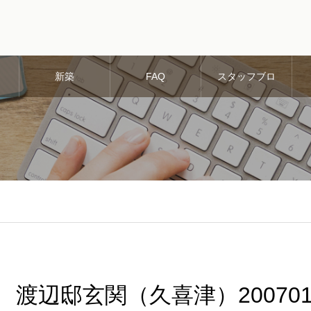
新築
FAQ
スタッフブロ
グ
渡辺邸玄関（久喜津）200701_