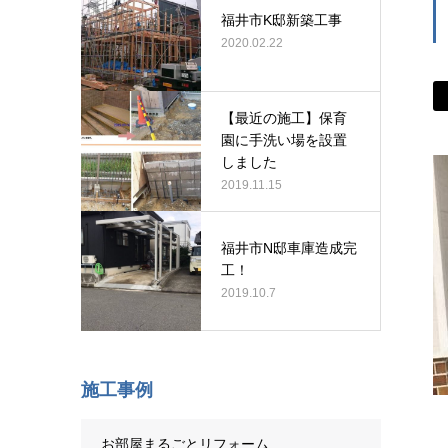
福井市K邸新築工事
2020.02.22
【最近の施工】保育
園に手洗い場を設置
しました
2019.11.15
福井市N邸車庫造成完
工！
2019.10.7
施工事例
お部屋まるごとリフォーム