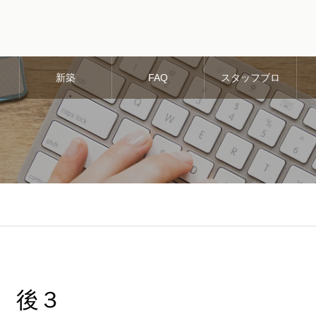
新築
FAQ
スタッフブロ
グ
後３