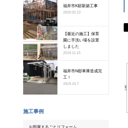
福井市K邸新築工事
2020.02.22
【最近の施工】保育
園に手洗い場を設置
しました
2019.11.15
福井市N邸車庫造成完
工！
2019.10.7
施工事例
お部屋まるごとリフォーム