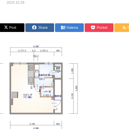
2025.10.28
Post
Share
Hatena
Pocket