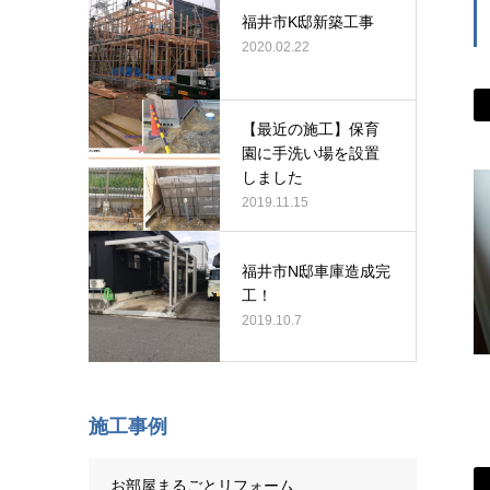
福井市K邸新築工事
2020.02.22
【最近の施工】保育
園に手洗い場を設置
しました
2019.11.15
福井市N邸車庫造成完
工！
2019.10.7
施工事例
お部屋まるごとリフォーム