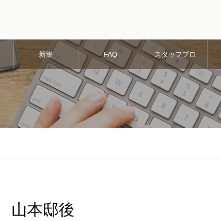
新築
FAQ
スタッフブロ
グ
山本邸後