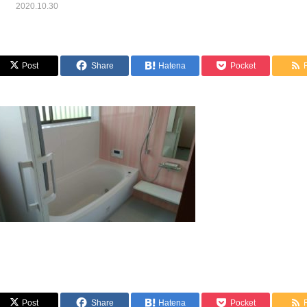
2020.10.30
Post
Share
Hatena
Pocket
Post
Share
Hatena
Pocket