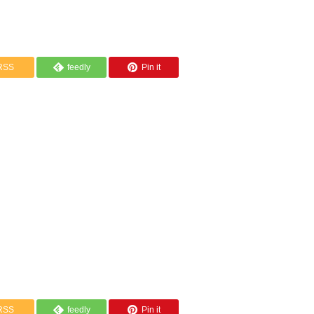
RSS
feedly
Pin it
RSS
feedly
Pin it