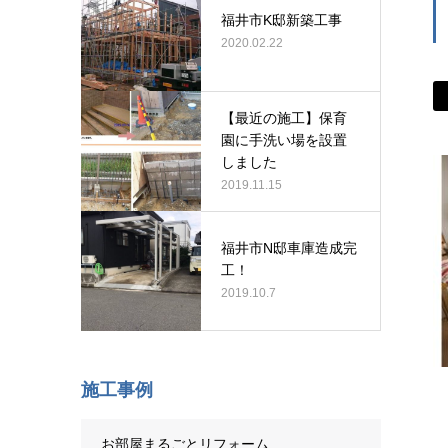
福井市K邸新築工事
2020.02.22
【最近の施工】保育
園に手洗い場を設置
しました
2019.11.15
福井市N邸車庫造成完
工！
2019.10.7
施工事例
お部屋まるごとリフォーム