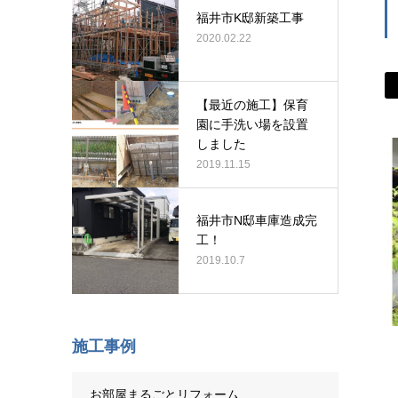
福井市K邸新築工事
2020.02.22
【最近の施工】保育
園に手洗い場を設置
しました
2019.11.15
福井市N邸車庫造成完
工！
2019.10.7
施工事例
お部屋まるごとリフォーム