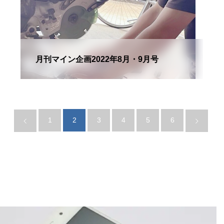
月刊マイン企画2022年8月・9月号
1
2
3
4
5
6