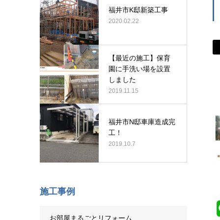
福井市K邸新築工事
2020.02.22
【最近の施工】保育
園に手洗い場を設置
しました
2019.11.15
福井市N邸車庫造成完
工！
2019.10.7
施工事例
お部屋まるごとリフォーム