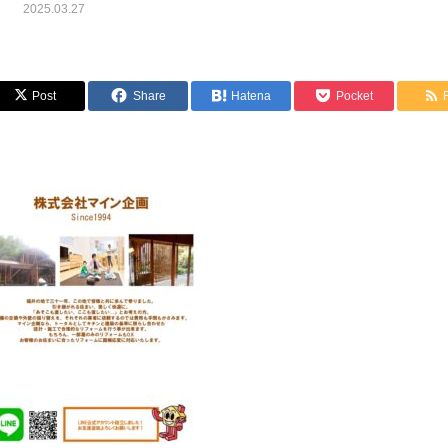
2025.03.27
Post
Share
Hatena
Pocket