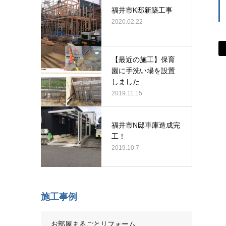
福井市K邸新築工事
2020.02.22
【最近の施工】保育
園に手洗い場を設置
しました
2019.11.15
福井市N邸車庫造成完
工！
2019.10.7
施工事例
お部屋まるごとリフォーム