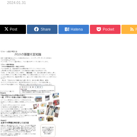
2024.01.31
Post
Share
Hatena
Pocket