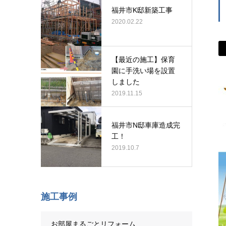
福井市K邸新築工事
2020.02.22
【最近の施工】保育
園に手洗い場を設置
しました
2019.11.15
福井市N邸車庫造成完
工！
2019.10.7
施工事例
お部屋まるごとリフォーム