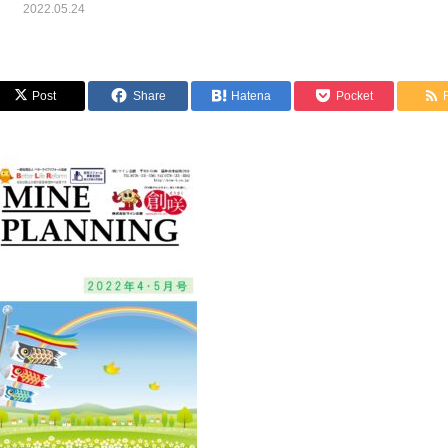
2022.05.24
Post
Share
Hatena
Pocket