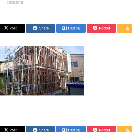
2020.07.9
Post
Share
Hatena
Pocket
Post
Share
Hatena
Pocket