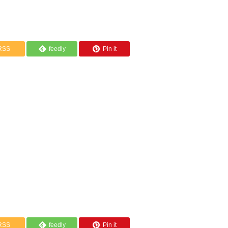
RSS
feedly
Pin it
RSS
feedly
Pin it