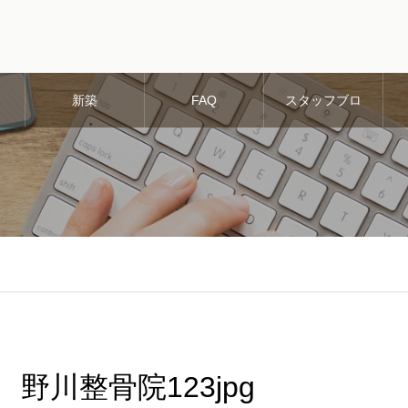
新築
FAQ
スタッフブロ
グ
野川整骨院123jpg