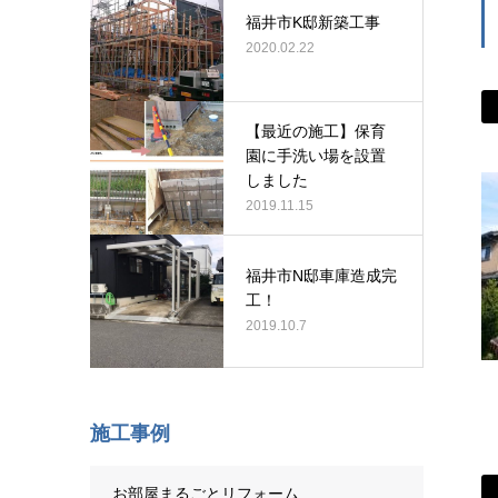
福井市K邸新築工事
2020.02.22
【最近の施工】保育
園に手洗い場を設置
しました
2019.11.15
福井市N邸車庫造成完
工！
2019.10.7
施工事例
お部屋まるごとリフォーム