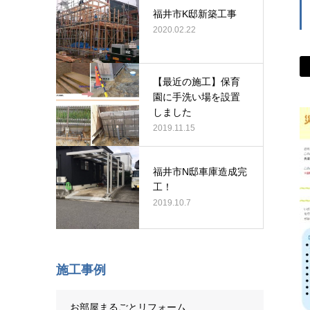
福井市K邸新築工事
2020.02.22
【最近の施工】保育
園に手洗い場を設置
しました
2019.11.15
福井市N邸車庫造成完
工！
2019.10.7
施工事例
お部屋まるごとリフォーム