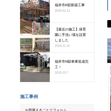
福井市K邸新築工事
2020.02.22
【最近の施工】保育
園に手洗い場を設置
しました
2019.11.15
福井市N邸車庫造成完
工！
2019.10.7
施工事例
お部屋まるごとリフォーム