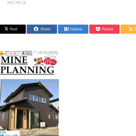
2021.05.14
Post
Share
Hatena
Pocket