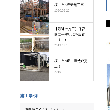
福井市K邸新築工事
2020.02.22
【最近の施工】保育
園に手洗い場を設置
しました
2019.11.15
福井市N邸車庫造成完
工！
2019.10.7
施工事例
お部屋まるごとリフォーム