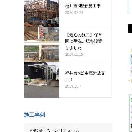
福井市K邸新築工事
2020.02.22
【最近の施工】保育
園に手洗い場を設置
しました
2019.11.15
福井市N邸車庫造成完
工！
2019.10.7
施工事例
お部屋まるごとリフォーム