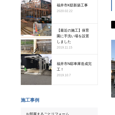
福井市K邸新築工事
2020.02.22
【最近の施工】保育
園に手洗い場を設置
しました
2019.11.15
福井市N邸車庫造成完
工！
2019.10.7
施工事例
お部屋まるごとリフォーム