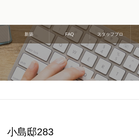
新築
FAQ
スタッフブロ
グ
小島邸283