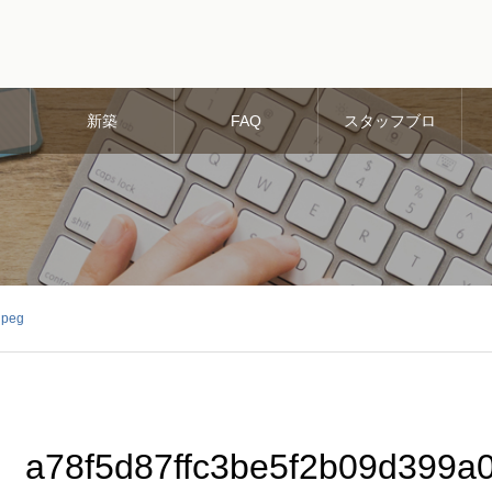
新築
FAQ
スタッフブロ
グ
jpeg
a78f5d87ffc3be5f2b09d399a0