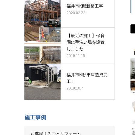
福井市K邸新築工事
2020.02.22
【最近の施工】保育
園に手洗い場を設置
しました
2019.11.15
福井市N邸車庫造成完
工！
2019.10.7
施工事例
お部屋まるごとリフォーム