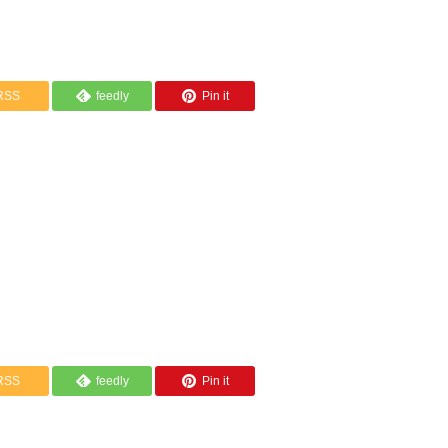
RSS
feedly
Pin it
RSS
feedly
Pin it