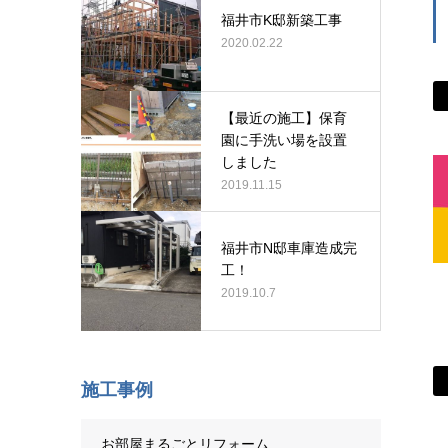
福井市K邸新築工事
2020.02.22
【最近の施工】保育
園に手洗い場を設置
しました
2019.11.15
福井市N邸車庫造成完
工！
2019.10.7
施工事例
お部屋まるごとリフォーム