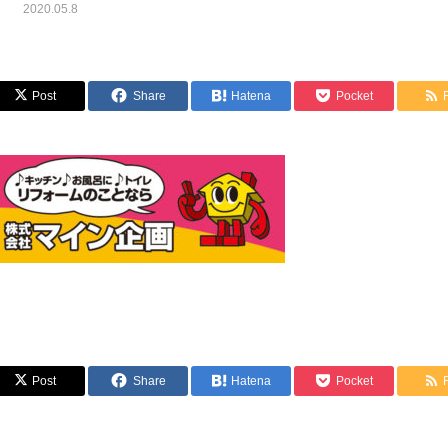
2020.05.8
Post
Share
Hatena
Pocket
Post
Share
Hatena
Pocket