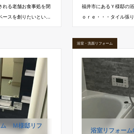
される老舗お食事処を閉
福井市にあるＹ様邸の
ペースを創りたいという
ｏｒｅ・・・タイル張
たり安らげる雰囲気に
浴室・洗面リフォーム
ーム Ｍ様邸リフ
浴室リフォーム0