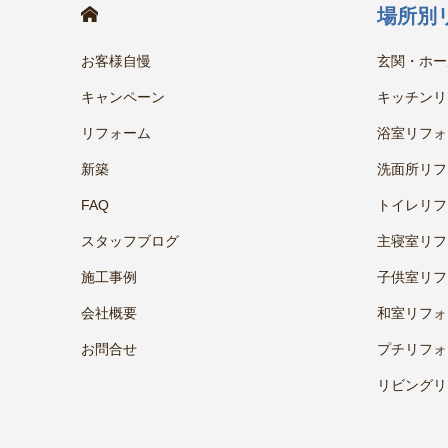
HOME
場所別
お客様自慢
玄関・ホー
キャンペーン
キッチンリ
リフォーム
浴室リフォ
新築
洗面所リフ
FAQ
トイレリフ
スタッフブログ
主寝室リフ
施工事例
子供室リフ
会社概要
和室リフォ
お問合せ
プチリフォ
リビングリ