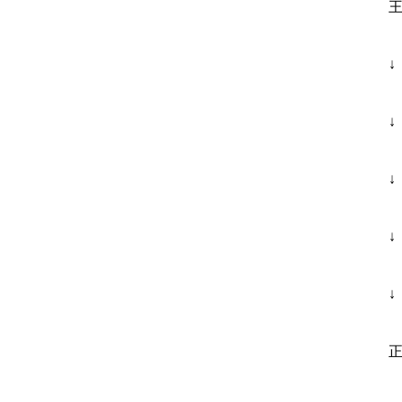
↓
↓
↓
↓
↓